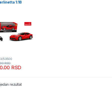
erlinetta 1:18
TAR
53/53500
.00
RSD
90.00
RSD
jedan rezultat