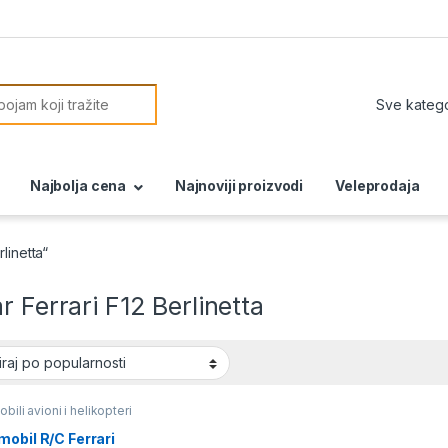
or:
Najbolja cena
Najnoviji proizvodi
Veleprodaja
linetta“
r Ferrari F12 Berlinetta
bili avioni i helikopteri
obil R/C Ferrari