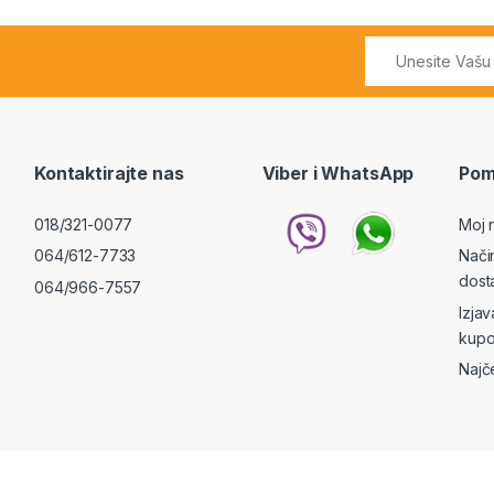
Kontaktirajte nas
Viber i WhatsApp
Pom
018/321-0077
Moj 
064/612-7733
Nači
dost
064/966-7557
Izja
kupo
Najč