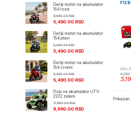
F12 B
Dečiji motor na akumulator
RAS
154 roze
8,990.00
RSD
5,490.00
RSD
Dečiji motor na akumulator
154 plavi
8,990.00
RSD
5,490.00
RSD
Dečiji motor na akumulator
154 crveni
SKU: 
4,290
8,990.00
RSD
3,1
5,490.00
RSD
Dzip na akumulator UTV-
2222 zeleni
Prikazan 
17,990.00
RSD
9,990.00
RSD