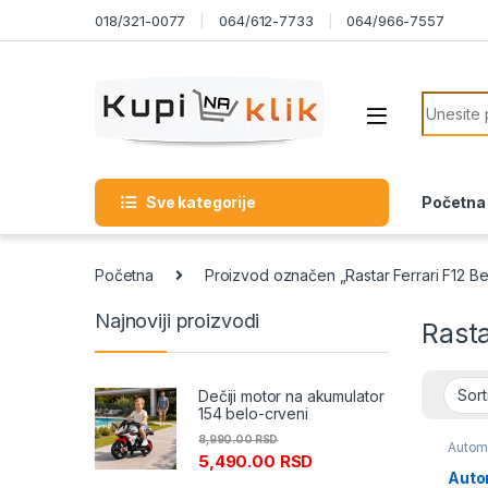
Skip to navigation
Skip to content
018/321-0077
064/612-7733
064/966-7557
Search f
Sve kategorije
Početna
Početna
Proizvod označen „Rastar Ferrari F12 Ber
Najnoviji proizvodi
Rasta
Dečiji motor na akumulator
154 belo-crveni
8,990.00
RSD
Automo
5,490.00
RSD
Autom