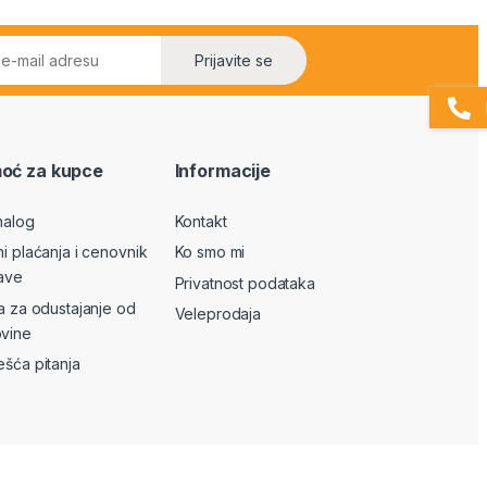
Prijavite se
oć za kupce
Informacije
nalog
Kontakt
ni plaćanja i cenovnik
Ko smo mi
ave
Privatnost podataka
va za odustajanje od
Veleprodaja
vine
ešća pitanja