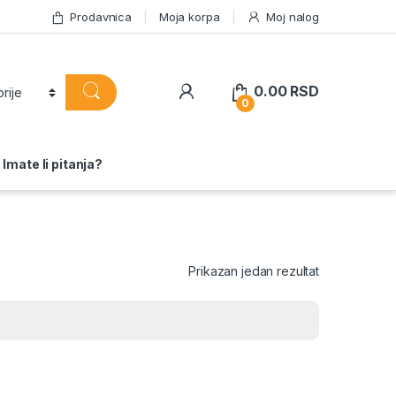
Prodavnica
Moja korpa
Moj nalog
0.00
RSD
0
Imate li pitanja?
Prikazan jedan rezultat