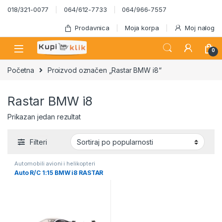
Skip to navigation
Skip to content
018/321-0077
064/612-7733
064/966-7557
Prodavnica
Moja korpa
Moj nalog
0
Početna
Proizvod označen „Rastar BMW i8“
Rastar BMW i8
Prikazan jedan rezultat
Filteri
Automobili avioni i helikopteri
Auto R/C 1:15 BMW i8 RASTAR