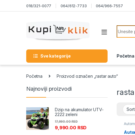
Skip to navigation
Skip to content
018/321-0077
064/612-7733
064/966-7557
Search f
Sve kategorije
Početna
Početna
Proizvod označen „rastar auto“
Najnoviji proizvodi
rasta
Dzip na akumulator UTV-
2222 zeleni
17,990.00
RSD
Automo
9,990.00
RSD
Auto