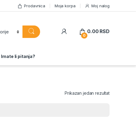
Prodavnica
Moja korpa
Moj nalog
0.00
RSD
0
Imate li pitanja?
Prikazan jedan rezultat