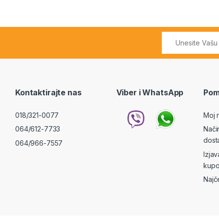
Kontaktirajte nas
Viber i WhatsApp
Pom
018/321-0077
Moj 
064/612-7733
Nači
dost
064/966-7557
Izja
kupo
Najč