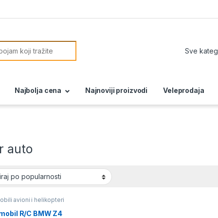
or:
Najbolja cena
Najnoviji proizvodi
Veleprodaja
r auto
bili avioni i helikopteri
mobil R/C BMW Z4