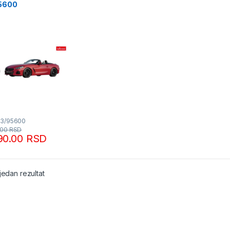
5600
53/95600
.00
RSD
90.00
RSD
jedan rezultat