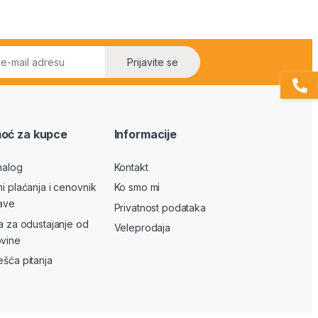
Prijavite se
oć za kupce
Informacije
nalog
Kontakt
ni plaćanja i cenovnik
Ko smo mi
ave
Privatnost podataka
va za odustajanje od
Veleprodaja
vine
ešća pitanja