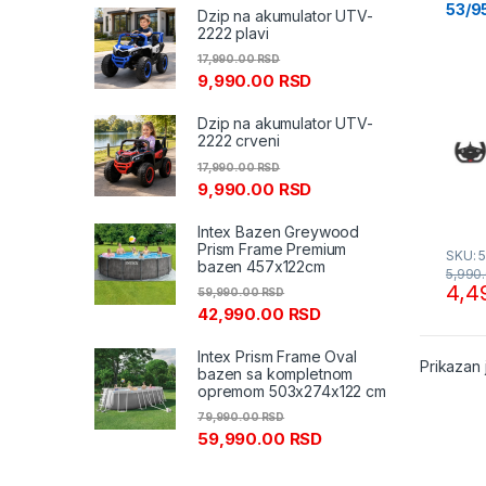
53/9
Dzip na akumulator UTV-
2222 plavi
17,990.00
RSD
9,990.00
RSD
Dzip na akumulator UTV-
2222 crveni
17,990.00
RSD
9,990.00
RSD
Intex Bazen Greywood
Prism Frame Premium
SKU: 
bazen 457x122cm
5,990
4,4
59,990.00
RSD
42,990.00
RSD
Intex Prism Frame Oval
Prikazan 
bazen sa kompletnom
opremom 503x274x122 cm
79,990.00
RSD
59,990.00
RSD