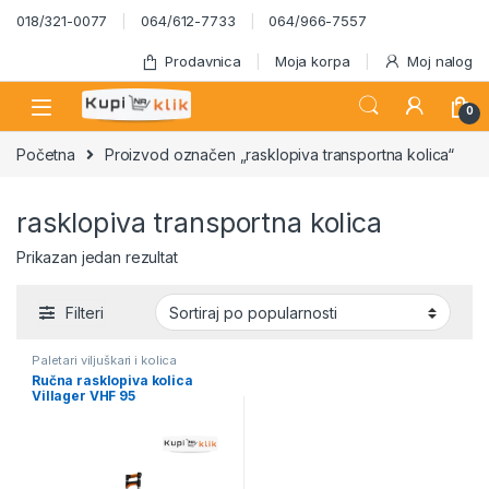
Skip to navigation
Skip to content
018/321-0077
064/612-7733
064/966-7557
Prodavnica
Moja korpa
Moj nalog
0
Početna
Proizvod označen „rasklopiva transportna kolica“
rasklopiva transportna kolica
Prikazan jedan rezultat
Filteri
Paletari viljuškari i kolica
Ručna rasklopiva kolica
Villager VHF 95