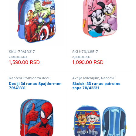
SKU: 79/43317
SKU: 79/48517
2,990.00
RSD
2,990.00
RSD
1,590.00
RSD
1,090.00
RSD
Rančevi i torbice za decu
Akcija Milenijum
,
Rančevi i
torbice za decu
Deciji 3d ranac Spajdermen
Skolski 3D ranac patrolne
79/43331
sape 79/43331