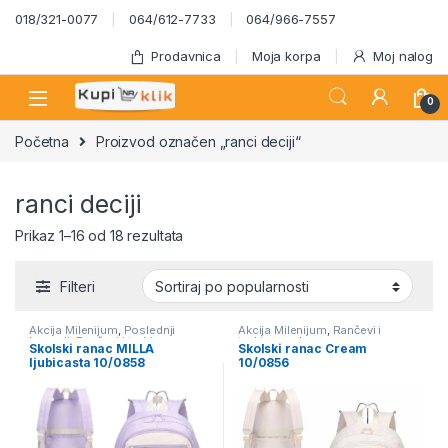
Skip to navigation
Skip to content
018/321-0077
064/612-7733
064/966-7557
Prodavnica
Moja korpa
Moj nalog
0
Početna
Proizvod označen „ranci deciji“
ranci deciji
Sortirano po popularnosti
Prikaz 1–16 od 18 rezultata
Filteri
Akcija Milenijum
,
Poslednji
Akcija Milenijum
,
Rančevi i
komadi
,
Rančevi i torbice za
torbice za decu
Skolski ranac MILLA
Skolski ranac Cream
decu
ljubicasta 10/0858
10/0856