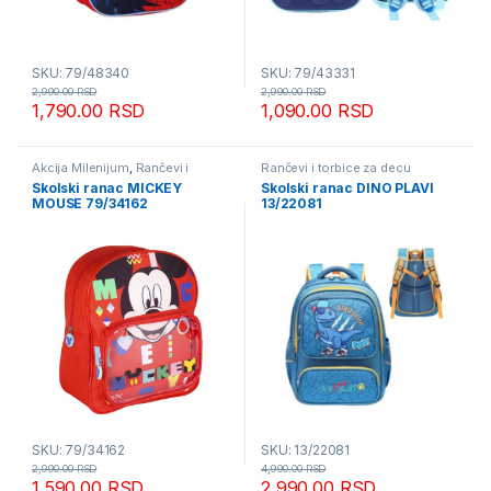
SKU: 79/48340
SKU: 79/43331
2,990.00
RSD
2,990.00
RSD
1,790.00
RSD
1,090.00
RSD
Akcija Milenijum
,
Rančevi i
Rančevi i torbice za decu
torbice za decu
Skolski ranac MICKEY
Skolski ranac DINO PLAVI
MOUSE 79/34162
13/22081
SKU: 79/34162
SKU: 13/22081
2,990.00
RSD
4,990.00
RSD
1,590.00
RSD
2,990.00
RSD