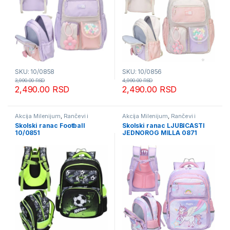
SKU: 10/0858
SKU: 10/0856
3,990.00
RSD
4,990.00
RSD
2,490.00
RSD
2,490.00
RSD
Akcija Milenijum
,
Rančevi i
Akcija Milenijum
,
Rančevi i
torbice za decu
torbice za decu
Skolski ranac Football
Skolski ranac LJUBICASTI
10/0851
JEDNOROG MILLA 0871