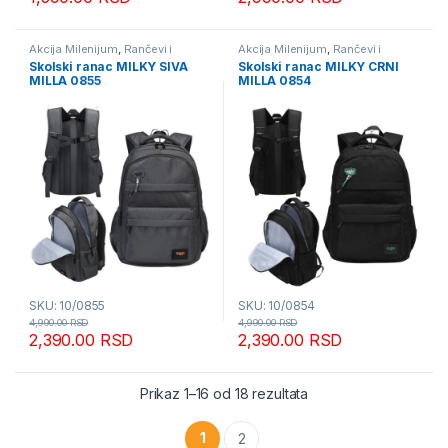
Akcija Milenijum
,
Rančevi i
Akcija Milenijum
,
Rančevi i
torbice za decu
torbice za decu
Skolski ranac MILKY SIVA
Skolski ranac MILKY CRNI
MILLA 0855
MILLA 0854
SKU: 10/0855
SKU: 10/0854
4,990.00
RSD
4,990.00
RSD
2,390.00
RSD
2,390.00
RSD
Sortirano po popularn
Prikaz 1–16 od 18 rezultata
1
2