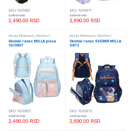
SKU: 10/0851
SKU: 10/0871
3,790.00
RSD
3,990.00
RSD
2,490.00
RSD
2,690.00
RSD
Akcija Milenijum
,
Rančevi i
Akcija Milenijum
,
Rančevi i
torbice za decu
torbice za decu
Skolski ranac MILLA plava
Skolski ranac SVEMIR MILLA
10/0857
0872
SKU: 10/0857
SKU: 10/0872
3,990.00
RSD
3,990.00
RSD
2,490.00
RSD
2,690.00
RSD