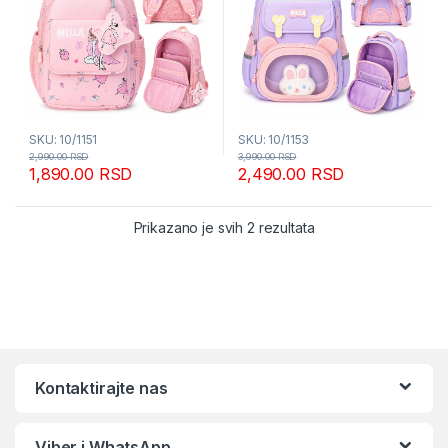
SKU: 10/1151
SKU: 10/1153
2,990.00
RSD
3,990.00
RSD
1,890.00
RSD
2,490.00
RSD
Sortirano po popular
Prikazano je svih 2 rezultata
Kontaktirajte nas
Viber i WhatsApp