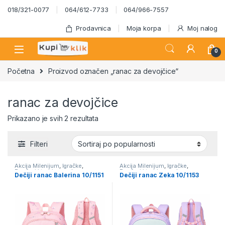
Skip to navigation
Skip to content
018/321-0077
064/612-7733
064/966-7557
Prodavnica
Moja korpa
Moj nalog
0
Početna
Proizvod označen „ranac za devojčice“
ranac za devojčice
Sortirano po popularnosti
Prikazano je svih 2 rezultata
Filteri
Akcija Milenijum
,
Igračke
,
Akcija Milenijum
,
Igračke
,
Rančevi i torbice za decu
,
Rančevi i torbice za decu
,
Dečiji ranac Balerina 10/1151
Dečiji ranac Zeka 10/1153
Školski program
Školski program