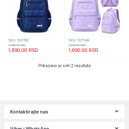
SKU: 10/1150
SKU: 10/1149
2,990.00
RSD
2,990.00
RSD
1,890.00
RSD
1,890.00
RSD
Sortirano po popular
Prikazano je svih 2 rezultata
Kontaktirajte nas
Viber i WhatsApp