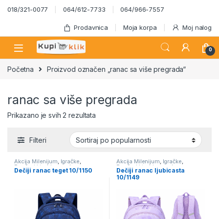
Skip to navigation
Skip to content
018/321-0077
064/612-7733
064/966-7557
Prodavnica
Moja korpa
Moj nalog
0
Početna
Proizvod označen „ranac sa više pregrada“
ranac sa više pregrada
Sortirano po popularnosti
Prikazano je svih 2 rezultata
Filteri
Akcija Milenijum
,
Igračke
,
Akcija Milenijum
,
Igračke
,
Rančevi i torbice za decu
,
Rančevi i torbice za decu
,
Dečiji ranac teget 10/1150
Dečiji ranac ljubicasta
Školski program
Školski program
10/1149