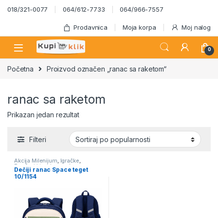
Skip to navigation
Skip to content
018/321-0077
064/612-7733
064/966-7557
Prodavnica
Moja korpa
Moj nalog
0
Početna
Proizvod označen „ranac sa raketom“
ranac sa raketom
Prikazan jedan rezultat
Filteri
Akcija Milenijum
,
Igračke
,
Rančevi i torbice za decu
,
Dečiji ranac Space teget
Školski program
10/1154