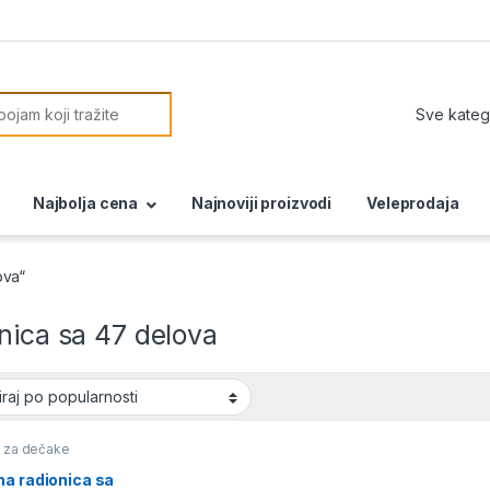
or:
Najbolja cena
Najnoviji proizvodi
Veleprodaja
ova“
nica sa 47 delova
i za dečake
na radionica sa