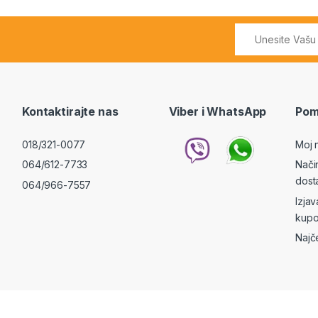
Kontaktirajte nas
Viber i WhatsApp
Pom
018/321-0077
Moj 
064/612-7733
Nači
dost
064/966-7557
Izja
kupo
Najč