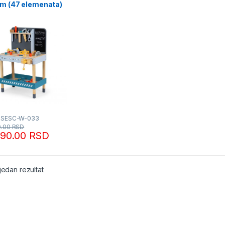
om (47 elemenata)
BSESC-W-033
0.00
RSD
690.00
RSD
jedan rezultat