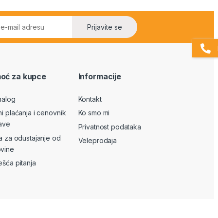
Prijavite se
oć za kupce
Informacije
nalog
Kontakt
ni plaćanja i cenovnik
Ko smo mi
ave
Privatnost podataka
va za odustajanje od
Veleprodaja
vine
ešća pitanja