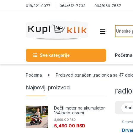
Skip to navigation
Skip to content
018/321-0077
064/612-7733
064/966-7557
Search f
Sve kategorije
Početna
Početna
Proizvod označen „radionica sa 47 del
Najnoviji proizvodi
radio
Dečiji motor na akumulator
154 belo-crveni
8,990.00
RSD
Setov
5,490.00
RSD
Drve