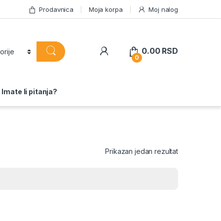
Prodavnica
Moja korpa
Moj nalog
0.00
RSD
0
Imate li pitanja?
Prikazan jedan rezultat