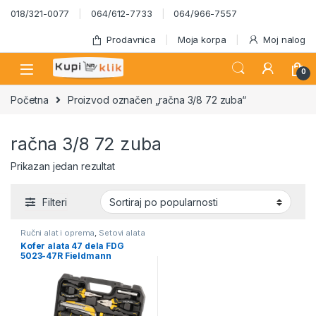
Skip to navigation
Skip to content
018/321-0077
064/612-7733
064/966-7557
Prodavnica
Moja korpa
Moj nalog
0
Početna
Proizvod označen „račna 3/8 72 zuba“
račna 3/8 72 zuba
Prikazan jedan rezultat
Filteri
Ručni alat i oprema
,
Setovi alata
Kofer alata 47 dela FDG
5023-47R Fieldmann