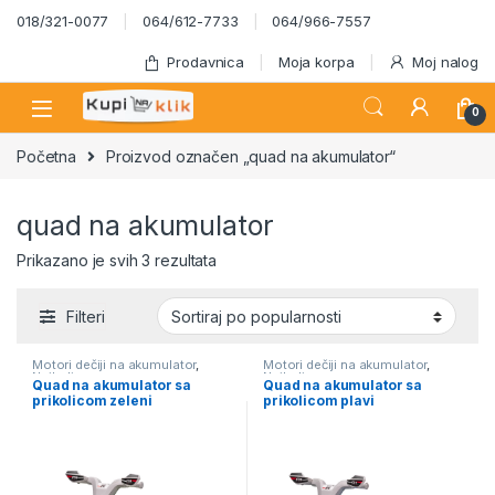
Skip to navigation
Skip to content
018/321-0077
064/612-7733
064/966-7557
Prodavnica
Moja korpa
Moj nalog
0
Početna
Proizvod označen „quad na akumulator“
quad na akumulator
Sortirano po popularnosti
Prikazano je svih 3 rezultata
Filteri
Motori dečiji na akumulator
,
Motori dečiji na akumulator
,
Najbolja cena
Najbolja cena
Quad na akumulator sa
Quad na akumulator sa
prikolicom zeleni
prikolicom plavi