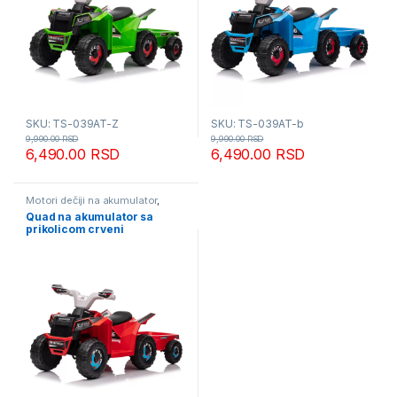
SKU: TS-039AT-Z
SKU: TS-039AT-b
9,990.00
RSD
9,990.00
RSD
6,490.00
RSD
6,490.00
RSD
Motori dečiji na akumulator
,
Najbolja cena
Quad na akumulator sa
prikolicom crveni