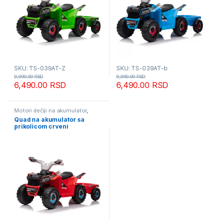
SKU: TS-039AT-Z
SKU: TS-039AT-b
9,990.00
RSD
9,990.00
RSD
6,490.00
RSD
6,490.00
RSD
Motori dečiji na akumulator
,
Najbolja cena
Quad na akumulator sa
prikolicom crveni