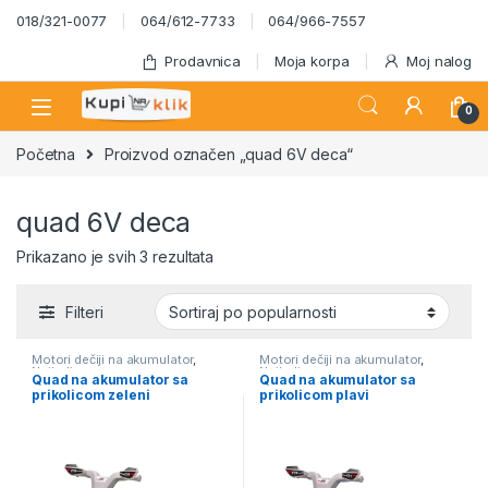
Skip to navigation
Skip to content
018/321-0077
064/612-7733
064/966-7557
Prodavnica
Moja korpa
Moj nalog
0
Početna
Proizvod označen „quad 6V deca“
quad 6V deca
Sortirano po popularnosti
Prikazano je svih 3 rezultata
Filteri
Motori dečiji na akumulator
,
Motori dečiji na akumulator
,
Najbolja cena
Najbolja cena
Quad na akumulator sa
Quad na akumulator sa
prikolicom zeleni
prikolicom plavi