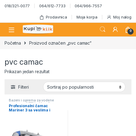
Skip to navigation
Skip to content
018/321-0077
064/612-7733
064/966-7557
Prodavnica
Moja korpa
Moj nalog
0
Početna
Proizvod označen „pvc camac“
pvc camac
Prikazan jedan rezultat
Filteri
Bazeni i oprema za vodene
sportove
,
INTEX - Mesečna
Profesionalni čamac
akcija
,
Kajaci čamci i oprema za
Mariner 3 sa veslima i
surfovanje
pumpom Intex