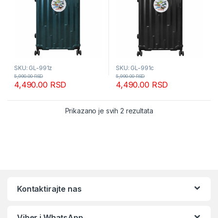
SKU: GL-991z
SKU: GL-991c
5,990.00
RSD
5,990.00
RSD
4,490.00
RSD
4,490.00
RSD
Sortirano po popular
Prikazano je svih 2 rezultata
Kontaktirajte nas
Viber i WhatsApp