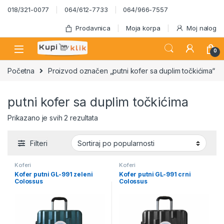
Skip to navigation
Skip to content
018/321-0077
064/612-7733
064/966-7557
Prodavnica
Moja korpa
Moj nalog
0
Početna
Proizvod označen „putni kofer sa duplim točkićima“
putni kofer sa duplim točkićima
Sortirano po popularnosti
Prikazano je svih 2 rezultata
Filteri
Koferi
Koferi
Kofer putni GL-991 zeleni
Kofer putni GL-991 crni
Colossus
Colossus