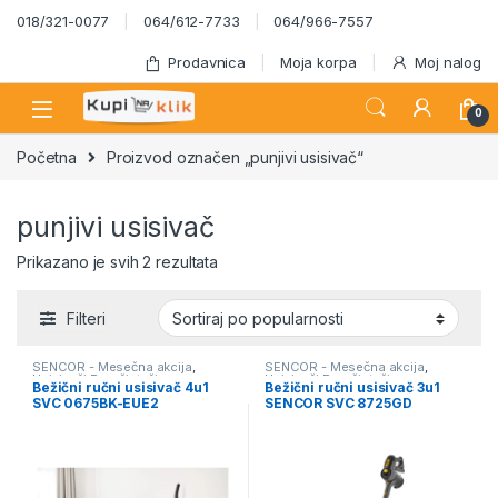
Skip to navigation
Skip to content
018/321-0077
064/612-7733
064/966-7557
Prodavnica
Moja korpa
Moj nalog
0
Početna
Proizvod označen „punjivi usisivač“
punjivi usisivač
Sortirano po popularnosti
Prikazano je svih 2 rezultata
Filteri
SENCOR - Mesečna akcija
,
SENCOR - Mesečna akcija
,
Usisivači Paročistači
Usisivači Paročistači
Bežični ručni usisivač 4u1
Bežični ručni usisivač 3u1
SVC 0675BK-EUE2
SENCOR SVC 8725GD