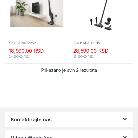
SKU: APA02252
SKU: APA02315
18,990.00
RSD
28,590.00
RSD
24,990.00
RSD
39,990.00
RSD
Sortirano po popular
Prikazano je svih 2 rezultata
Kontaktirajte nas
Viber i WhatsApp