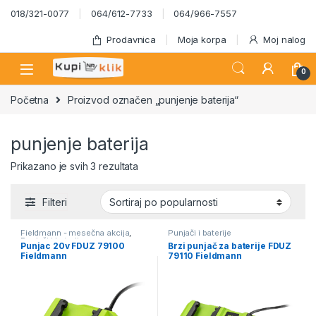
Skip to navigation
Skip to content
018/321-0077
064/612-7733
064/966-7557
Prodavnica
Moja korpa
Moj nalog
0
Početna
Proizvod označen „punjenje baterija“
punjenje baterija
Sortirano po popularnosti
Prikazano je svih 3 rezultata
Filteri
Fieldmann - mesečna akcija
,
Punjači i baterije
Punjači i baterije
Punjac 20v FDUZ 79100
Brzi punjač za baterije FDUZ
Fieldmann
79110 Fieldmann