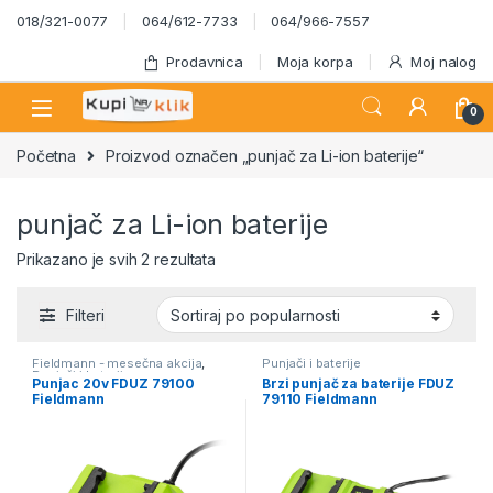
Skip to navigation
Skip to content
018/321-0077
064/612-7733
064/966-7557
Prodavnica
Moja korpa
Moj nalog
0
Početna
Proizvod označen „punjač za Li-ion baterije“
punjač za Li-ion baterije
Sortirano po popularnosti
Prikazano je svih 2 rezultata
Filteri
Fieldmann - mesečna akcija
,
Punjači i baterije
Punjači i baterije
Punjac 20v FDUZ 79100
Brzi punjač za baterije FDUZ
Fieldmann
79110 Fieldmann