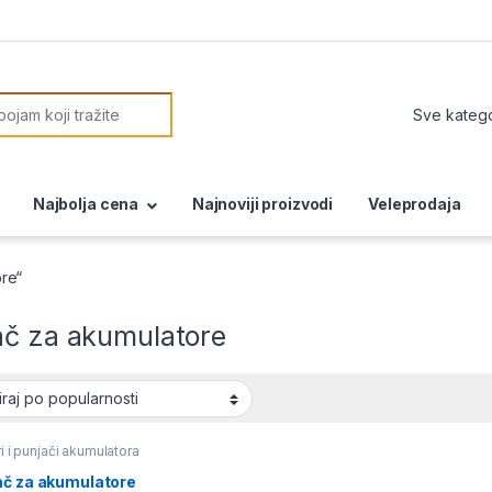
or:
Najbolja cena
Najnoviji proizvodi
Veleprodaja
re“
ač za akumulatore
ri i punjači akumulatora
ač za akumulatore