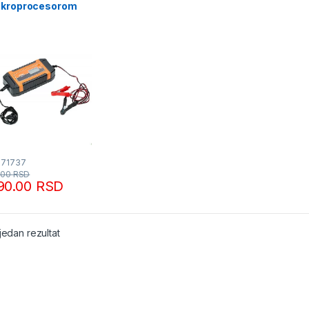
ikroprocesorom
 4.0
071737
.00
RSD
90.00
RSD
jedan rezultat