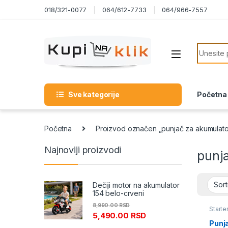
Skip to navigation
Skip to content
018/321-0077
064/612-7733
064/966-7557
Search f
Sve kategorije
Početna
Početna
Proizvod označen „punjač za akumulato
Najnoviji proizvodi
punj
Dečiji motor na akumulator
154 belo-crveni
8,990.00
RSD
Starte
5,490.00
RSD
Punj