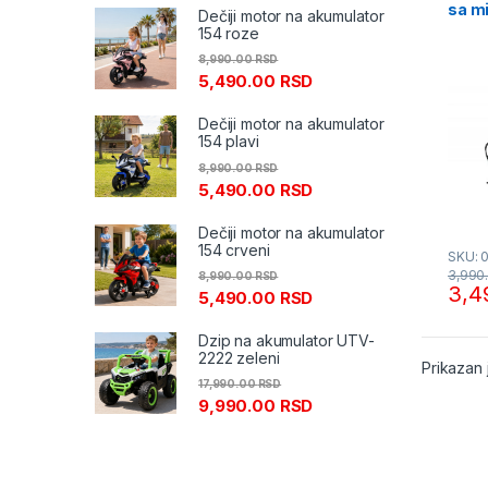
sa m
Dečiji motor na akumulator
VCBM
154 roze
8,990.00
RSD
5,490.00
RSD
Dečiji motor na akumulator
154 plavi
8,990.00
RSD
5,490.00
RSD
Dečiji motor na akumulator
154 crveni
SKU: 
3,990
8,990.00
RSD
3,4
5,490.00
RSD
Dzip na akumulator UTV-
2222 zeleni
Prikazan 
17,990.00
RSD
9,990.00
RSD