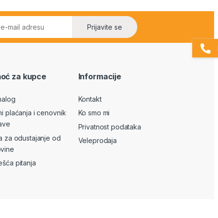
Prijavite se
oć za kupce
Informacije
nalog
Kontakt
ni plaćanja i cenovnik
Ko smo mi
ave
Privatnost podataka
va za odustajanje od
Veleprodaja
vine
ešća pitanja