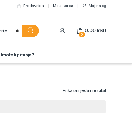
Prodavnica
Moja korpa
Moj nalog
0.00
RSD
0
Imate li pitanja?
Prikazan jedan rezultat