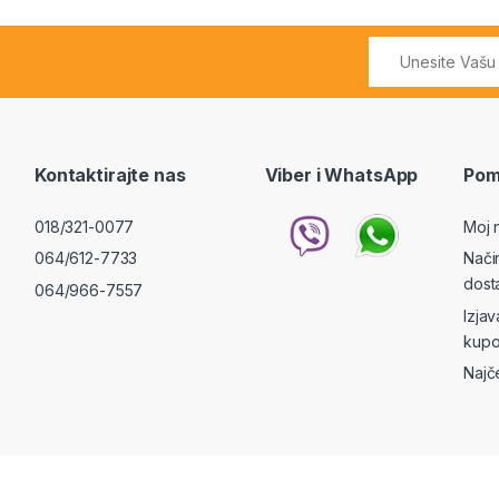
Kontaktirajte nas
Viber i WhatsApp
Pom
018/321-0077
Moj 
064/612-7733
Nači
dost
064/966-7557
Izja
kupo
Najč