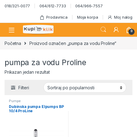
Skip to navigation
Skip to content
018/321-0077
064/612-7733
064/966-7557
Prodavnica
Moja korpa
Moj nalog
0
Početna
Proizvod označen „pumpa za vodu Proline“
pumpa za vodu Proline
Prikazan jedan rezultat
Filteri
Pumpe
Dubinska pumpa Elpumps BP
10/4 ProLine