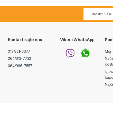
Kontaktirajte nas
Viber i WhatsApp
Pom
018/321-0077
Moj 
064/612-7733
Nači
dost
064/966-7557
Izja
kupo
Najč