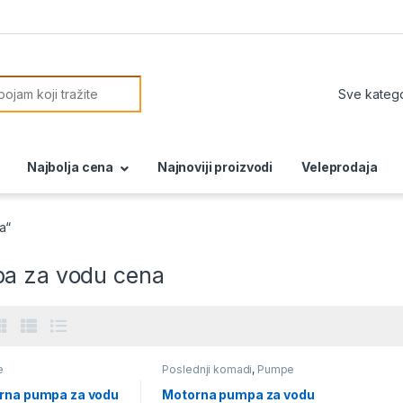
or:
Najbolja cena
Najnoviji proizvodi
Veleprodaja
a“
a za vodu cena
e
Poslednji komadi
,
Pumpe
rna pumpa za vodu
Motorna pumpa za vodu