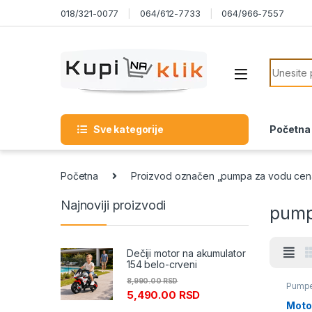
Skip to navigation
Skip to content
018/321-0077
064/612-7733
064/966-7557
Search f
Sve kategorije
Početna
Početna
Proizvod označen „pumpa za vodu cen
Najnoviji proizvodi
pump
Dečiji motor na akumulator
154 belo-crveni
8,990.00
RSD
Pump
5,490.00
RSD
Moto