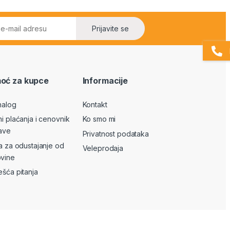
Prijavite se
oć za kupce
Informacije
nalog
Kontakt
ni plaćanja i cenovnik
Ko smo mi
ave
Privatnost podataka
va za odustajanje od
Veleprodaja
vine
ešća pitanja