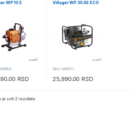
ger WP 10 E
Villager WP 35 SE ECO
065854
SKU: 068171
490.00
RSD
25,990.00
RSD
Sortirano po popularnosti
 je svih 2 rezultata