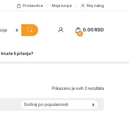
Prodavnica
Moja korpa
Moj nalog
0.00
RSD
0
Imate li pitanja?
Sortirano po 
Prikazano je svih 2 rezultata