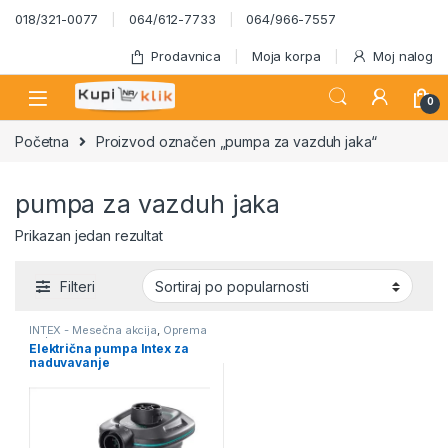
Skip to navigation
Skip to content
018/321-0077
064/612-7733
064/966-7557
Prodavnica
Moja korpa
Moj nalog
0
Početna
Proizvod označen „pumpa za vazduh jaka“
pumpa za vazduh jaka
Prikazan jedan rezultat
Filteri
INTEX - Mesečna akcija
,
Oprema
za bazene
Električna pumpa Intex za
naduvavanje