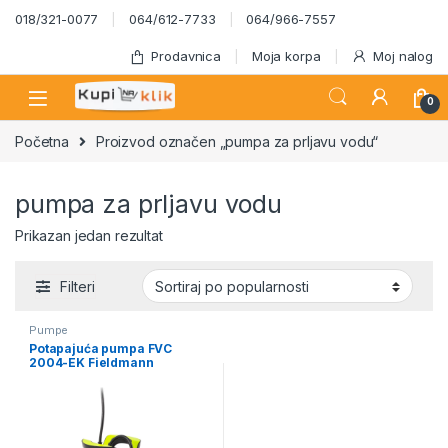
Skip to navigation
Skip to content
018/321-0077
064/612-7733
064/966-7557
Prodavnica
Moja korpa
Moj nalog
0
Početna
Proizvod označen „pumpa za prljavu vodu“
pumpa za prljavu vodu
Prikazan jedan rezultat
Filteri
Pumpe
Potapajuća pumpa FVC
2004-EK Fieldmann