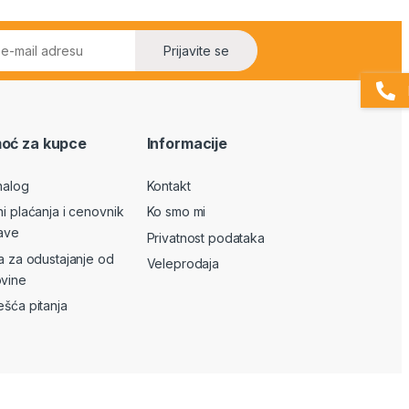
Prijavite se
oć za kupce
Informacije
nalog
Kontakt
ni plaćanja i cenovnik
Ko smo mi
ave
Privatnost podataka
va za odustajanje od
Veleprodaja
vine
ešća pitanja