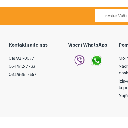
Kontaktirajte nas
Viber i WhatsApp
Pom
018/321-0077
Moj 
064/612-7733
Nači
dost
064/966-7557
Izja
kupo
Najč