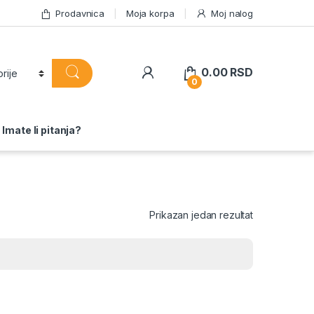
Prodavnica
Moja korpa
Moj nalog
0.00
RSD
0
Imate li pitanja?
Prikazan jedan rezultat