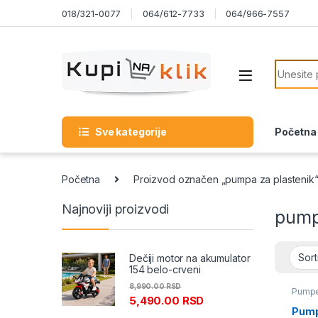
Skip to navigation
Skip to content
018/321-0077
064/612-7733
064/966-7557
Search f
Sve kategorije
Početna
Početna
Proizvod označen „pumpa za plastenik
Najnoviji proizvodi
pump
Dečiji motor na akumulator
154 belo-crveni
8,990.00
RSD
Pump
5,490.00
RSD
Pump