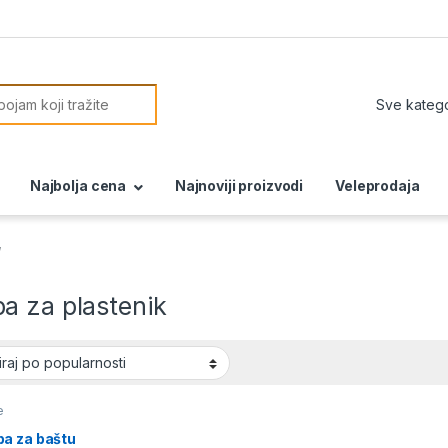
or:
Najbolja cena
Najnoviji proizvodi
Veleprodaja
“
a za plastenik
e
a za baštu