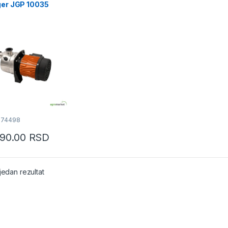
ger JGP 10035
e
074498
290.00
RSD
jedan rezultat