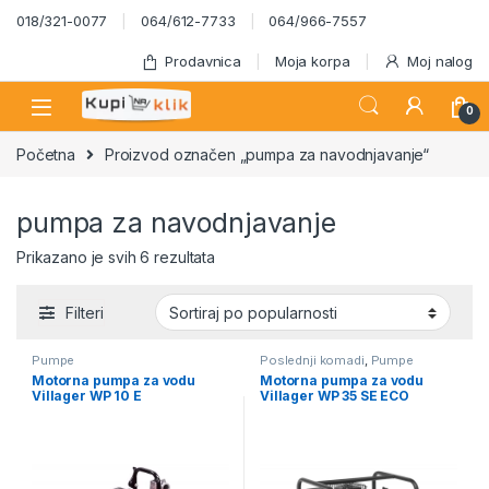
Skip to navigation
Skip to content
018/321-0077
064/612-7733
064/966-7557
Prodavnica
Moja korpa
Moj nalog
0
Početna
Proizvod označen „pumpa za navodnjavanje“
pumpa za navodnjavanje
Sortirano po popularnosti
Prikazano je svih 6 rezultata
Filteri
Pumpe
Poslednji komadi
,
Pumpe
Motorna pumpa za vodu
Motorna pumpa za vodu
Villager WP 10 E
Villager WP 35 SE ECO