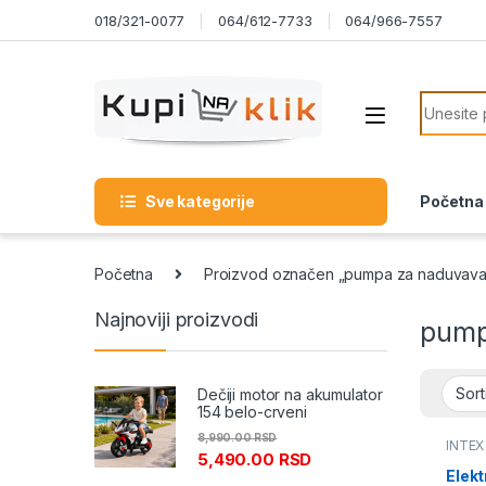
Skip to navigation
Skip to content
018/321-0077
064/612-7733
064/966-7557
Search f
Sve kategorije
Početna
Početna
Proizvod označen „pumpa za naduvava
Najnoviji proizvodi
pump
Dečiji motor na akumulator
154 belo-crveni
8,990.00
RSD
INTEX
5,490.00
RSD
Oprem
Elekt