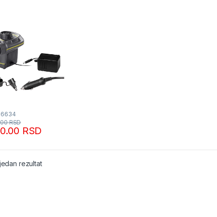
66634
.00
RSD
90.00
RSD
jedan rezultat