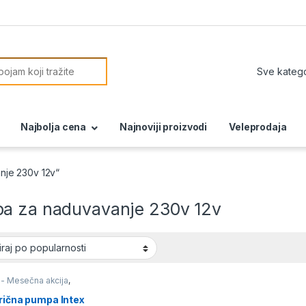
or:
Najbolja cena
Najnoviji proizvodi
Veleprodaja
nje 230v 12v“
a za naduvavanje 230v 12v
 - Mesečna akcija
,
a za bazene
rična pumpa Intex