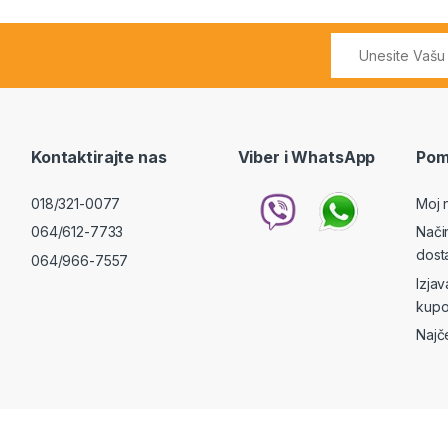
Kontaktirajte nas
Viber i WhatsApp
Pom
018/321-0077
Moj 
064/612-7733
Nači
dost
064/966-7557
Izja
kupo
Najč