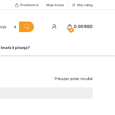
Prodavnica
Moja korpa
Moj nalog
0.00
RSD
0
Imate li pitanja?
Prikazan jedan rezultat