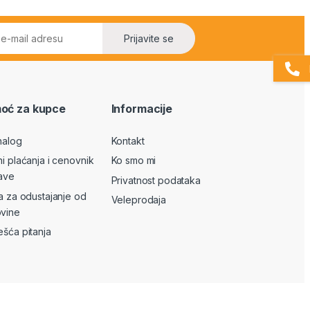
Prijavite se
oć za kupce
Informacije
nalog
Kontakt
ni plaćanja i cenovnik
Ko smo mi
ave
Privatnost podataka
va za odustajanje od
Veleprodaja
vine
ešća pitanja