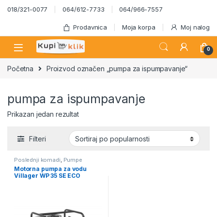
Skip to navigation
Skip to content
018/321-0077
064/612-7733
064/966-7557
Prodavnica
Moja korpa
Moj nalog
0
Početna
Proizvod označen „pumpa za ispumpavanje“
pumpa za ispumpavanje
Prikazan jedan rezultat
Filteri
Poslednji komadi
,
Pumpe
Motorna pumpa za vodu
Villager WP 35 SE ECO