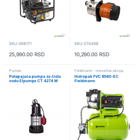
SKU: 068171
SKU: 074498
25,990.00
RSD
10,290.00
RSD
Pumpe
Fieldmann - mesečna akcija
,
Pumpe
Potapajuća pumpa za čistu
Hidropak FVC 8560-EC
vodu Elpumps CT 4274 W
Fieldmann