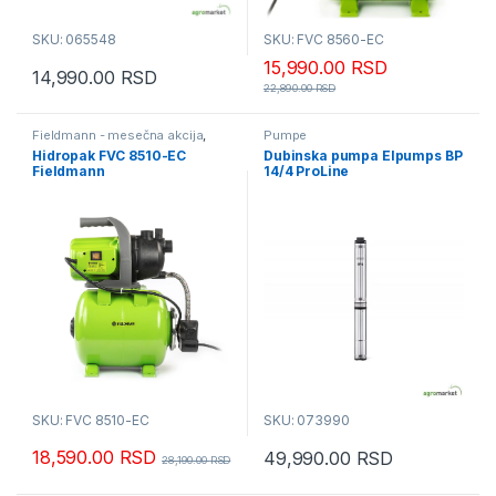
SKU: 065548
SKU: FVC 8560-EC
15,990.00
RSD
14,990.00
RSD
22,890.00
RSD
Fieldmann - mesečna akcija
,
Pumpe
Pumpe
Hidropak FVC 8510-EC
Dubinska pumpa Elpumps BP
Fieldmann
14/4 ProLine
SKU: FVC 8510-EC
SKU: 073990
18,590.00
RSD
49,990.00
RSD
28,190.00
RSD