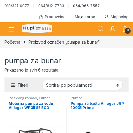
Skip to navigation
Skip to content
018/321-0077
064/612-7733
064/966-7557
Prodavnica
Moja korpa
Moj nalog
0
Početna
Proizvod označen „pumpa za bunar“
pumpa za bunar
Sortirano po popularnosti
Prikazano je svih 6 rezultata
Filteri
Poslednji komadi
,
Pumpe
Pumpe
Motorna pumpa za vodu
Pumpa za baštu Villager JGP
Villager WP 35 SE ECO
10035 Prime