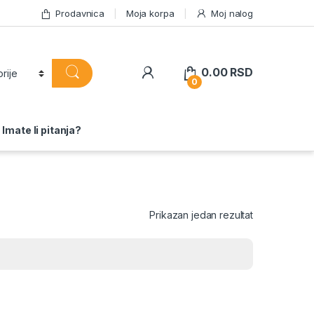
Prodavnica
Moja korpa
Moj nalog
0.00
RSD
0
Imate li pitanja?
Prikazan jedan rezultat