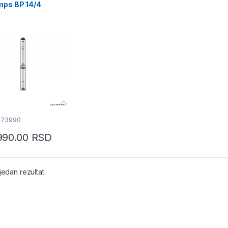
mps BP 14/4
ine
073990
990.00
RSD
jedan rezultat