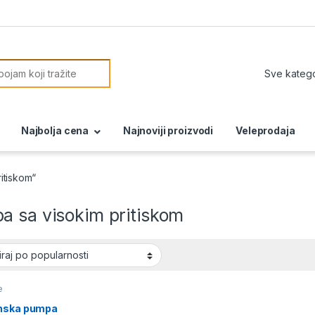
or:
Najbolja cena
Najnoviji proizvodi
Veleprodaja
itiskom“
a sa visokim pritiskom
e
nska pumpa