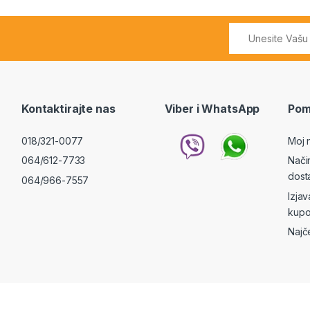
Kontaktirajte nas
Viber i WhatsApp
Pom
018/321-0077
Moj 
064/612-7733
Nači
dost
064/966-7557
Izja
kupo
Najč