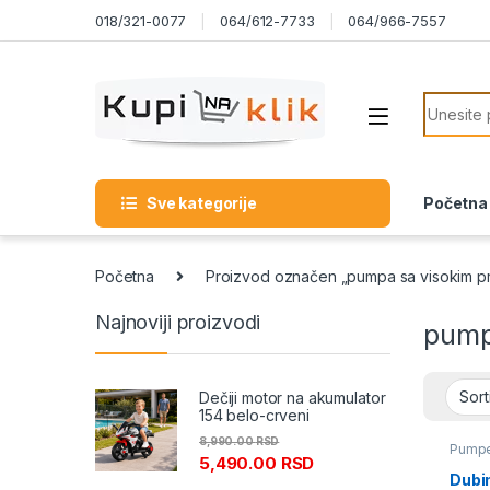
Skip to navigation
Skip to content
018/321-0077
064/612-7733
064/966-7557
Search f
Sve kategorije
Početna
Početna
Proizvod označen „pumpa sa visokim pr
Najnoviji proizvodi
pump
Dečiji motor na akumulator
154 belo-crveni
8,990.00
RSD
Pump
5,490.00
RSD
Dubi