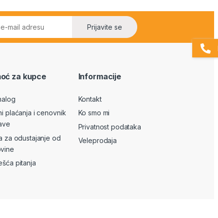
Prijavite se
oć za kupce
Informacije
nalog
Kontakt
ni plaćanja i cenovnik
Ko smo mi
ave
Privatnost podataka
va za odustajanje od
Veleprodaja
vine
ešća pitanja