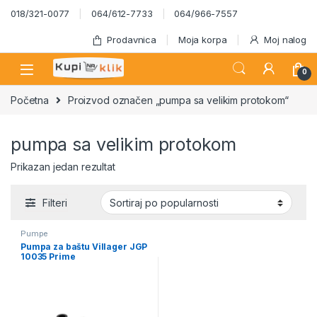
Skip to navigation
Skip to content
018/321-0077
064/612-7733
064/966-7557
Prodavnica
Moja korpa
Moj nalog
0
Početna
Proizvod označen „pumpa sa velikim protokom“
pumpa sa velikim protokom
Prikazan jedan rezultat
Filteri
Pumpe
Pumpa za baštu Villager JGP
10035 Prime