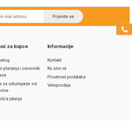
Prijavite se
oć za kupce
Informacije
nalog
Kontakt
ni plaćanja i cenovnik
Ko smo mi
ave
Privatnost podataka
va za odustajanje od
Veleprodaja
vine
ešća pitanja