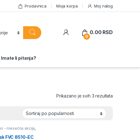
Prodavnica
Moja korpa
Moj nalog
0.00
RSD
0
Imate li pitanja?
Sortirano po 
Prikazano je svih 3 rezultata
n - mesečna akcija
,
ak FVC 8510-EC