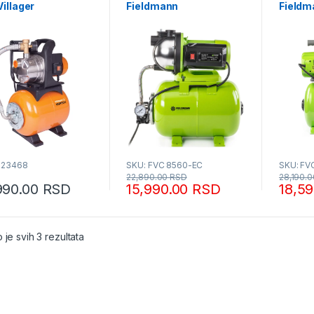
illager
Fieldmann
Fieldm
023468
SKU: FVC 8560-EC
SKU: FV
22,890.00
RSD
28,190.
990.00
RSD
15,990.00
RSD
18,5
Sortirano po popularnosti
 je svih 3 rezultata