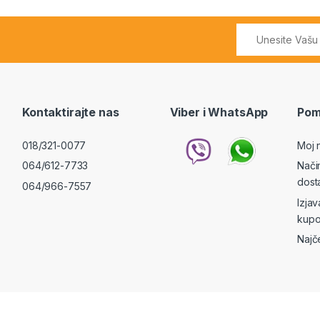
Kontaktirajte nas
Viber i WhatsApp
Pom
018/321-0077
Moj 
064/612-7733
Nači
dost
064/966-7557
Izja
kupo
Najč