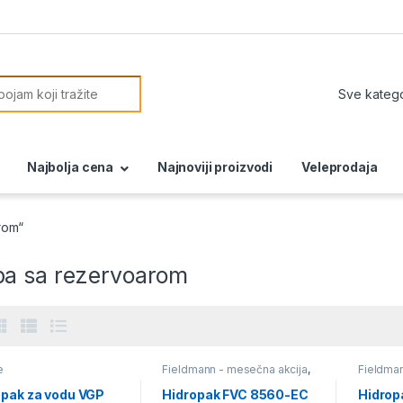
or:
Najbolja cena
Najnoviji proizvodi
Veleprodaja
rom“
a sa rezervoarom
e
Fieldmann - mesečna akcija
,
Fieldman
Pumpe
Pumpe
opak za vodu VGP
Hidropak FVC 8560-EC
Hidrop