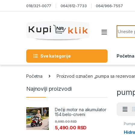
Skip to navigation
Skip to content
018/321-0077
064/612-7733
064/966-7557
Search f
Sve kategorije
Početna
Početna
Proizvod označen „pumpa sa rezervoa
Najnoviji proizvodi
pump
Dečiji motor na akumulator
154 belo-crveni
8,990.00
RSD
Pump
5,490.00
RSD
Hidr