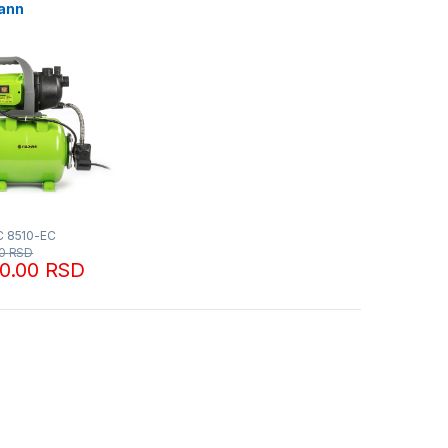
ann
C 8510-EC
00
RSD
90.00
RSD