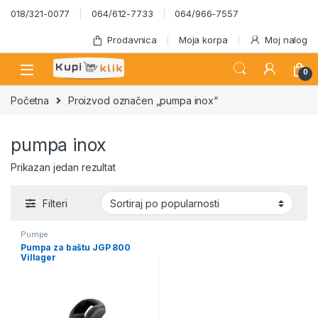
Skip to navigation
Skip to content
018/321-0077
064/612-7733
064/966-7557
Prodavnica
Moja korpa
Moj nalog
0
Početna
Proizvod označen „pumpa inox“
pumpa inox
Prikazan jedan rezultat
Filteri
Pumpe
Pumpa za baštu JGP 800
Villager