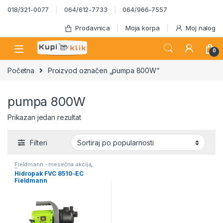
Skip to navigation
Skip to content
018/321-0077
064/612-7733
064/966-7557
Prodavnica
Moja korpa
Moj nalog
0
Početna
Proizvod označen „pumpa 800W“
pumpa 800W
Prikazan jedan rezultat
Filteri
Fieldmann - mesečna akcija
,
Pumpe
Hidropak FVC 8510-EC
Fieldmann