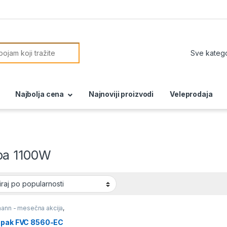
or:
Najbolja cena
Najnoviji proizvodi
Veleprodaja
a 1100W
mann - mesečna akcija
,
e
opak FVC 8560-EC