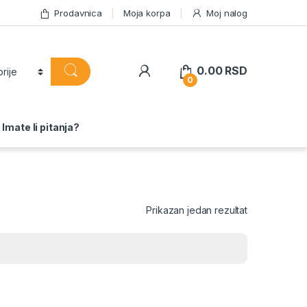
Prodavnica
Moja korpa
Moj nalog
0.00
RSD
0
Imate li pitanja?
Prikazan jedan rezultat