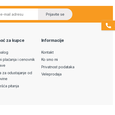
Prijavite se
oć za kupce
Informacije
nalog
Kontakt
ni plaćanja i cenovnik
Ko smo mi
ave
Privatnost podataka
va za odustajanje od
Veleprodaja
vine
ešća pitanja