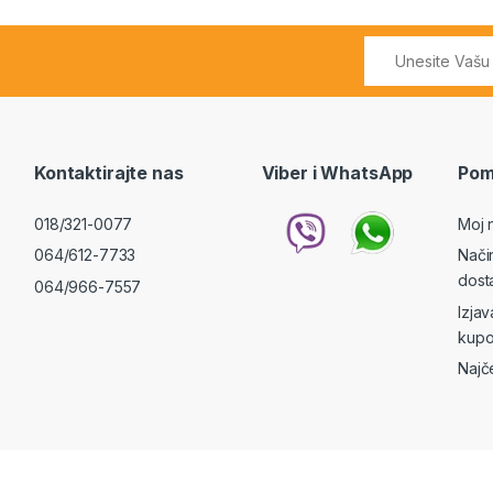
Kontaktirajte nas
Viber i WhatsApp
Pom
018/321-0077
Moj 
064/612-7733
Nači
dost
064/966-7557
Izja
kupo
Najč