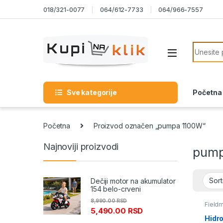
Skip to navigation
Skip to content
018/321-0077
064/612-7733
064/966-7557
Search f
Sve kategorije
Početna
Početna
Proizvod označen „pumpa 1100W“
Najnoviji proizvodi
pump
Dečiji motor na akumulator
154 belo-crveni
8,990.00
RSD
Field
5,490.00
RSD
Pump
Hidr