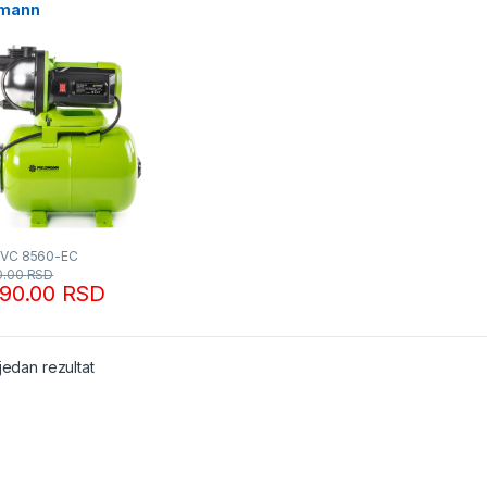
dmann
FVC 8560-EC
0.00
RSD
990.00
RSD
jedan rezultat