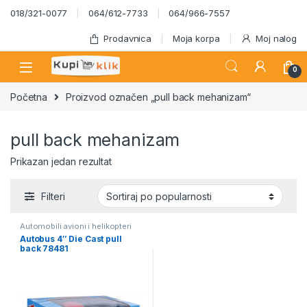
Skip to navigation
Skip to content
018/321-0077
064/612-7733
064/966-7557
Prodavnica
Moja korpa
Moj nalog
0
Početna
Proizvod označen „pull back mehanizam“
pull back mehanizam
Prikazan jedan rezultat
Filteri
Automobili avioni i helikopteri
Autobus 4″ Die Cast pull
back 78481