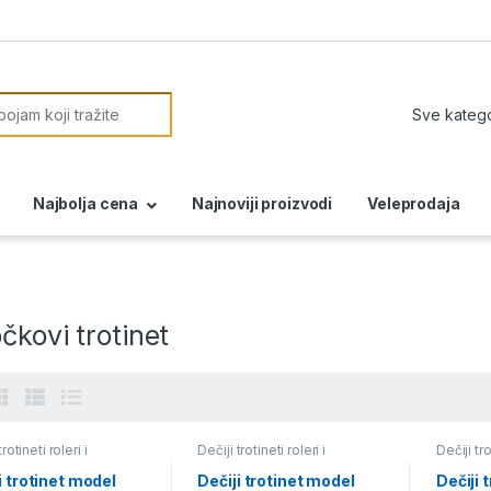
or:
Najbolja cena
Najnoviji proizvodi
Veleprodaja
čkovi trotinet
trotineti roleri i
Dečiji trotineti roleri i
Dečiji tro
ordi
skejtbordi
skejtbor
i trotinet model
Dečiji trotinet model
Dečiji 