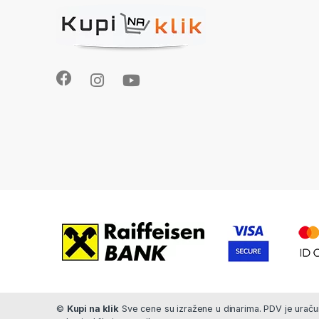
©
Kupi na klik
Sve cene su izražene u dinarima. PDV je uračun