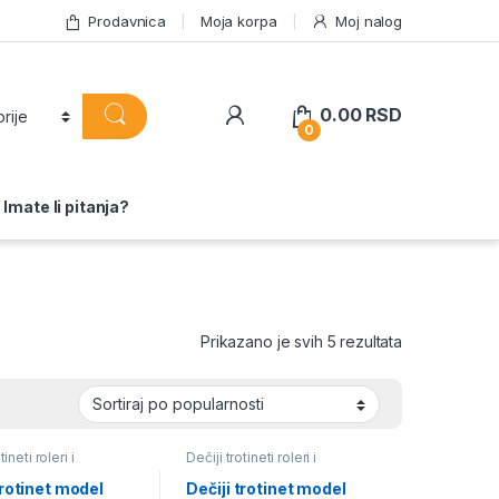
Prodavnica
Moja korpa
Moj nalog
0.00
RSD
0
Imate li pitanja?
Sortirano po 
Prikazano je svih 5 rezultata
tineti roleri i
Dečiji trotineti roleri i
di
skejtbordi
trotinet model
Dečiji trotinet model