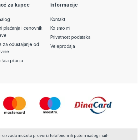
oć za kupce
Informacije
nalog
Kontakt
ni plaćanja i cenovnik
Ko smo mi
ave
Privatnost podataka
va za odustajanje od
Veleprodaja
vine
ešća pitanja
 proizvoda možete proveriti telefonom ili putem našeg mail-