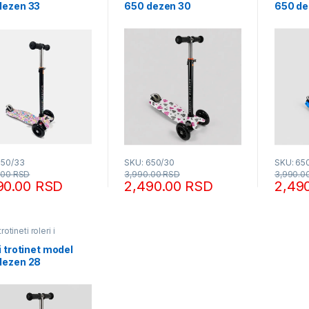
dezen 33
650 dezen 30
650 de
650/33
SKU: 650/30
SKU: 65
.00
RSD
3,990.00
RSD
3,990.0
90.00
RSD
2,490.00
RSD
2,49
trotineti roleri i
ordi
i trotinet model
dezen 28