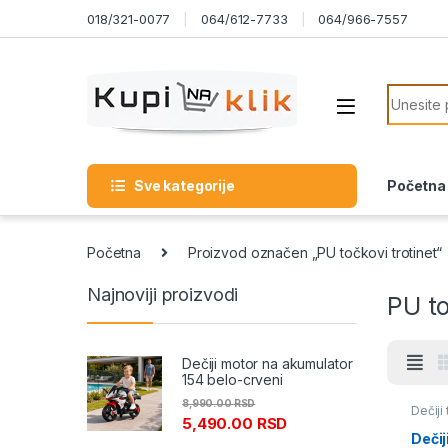
Skip to navigation
Skip to content
018/321-0077
064/612-7733
064/966-7557
Search f
Sve kategorije
Početna
Početna
Proizvod označen „PU točkovi trotinet“
Najnoviji proizvodi
PU to
Dečiji motor na akumulator
154 belo-crveni
8,990.00
RSD
Dečiji 
5,490.00
RSD
skejtb
Dečij