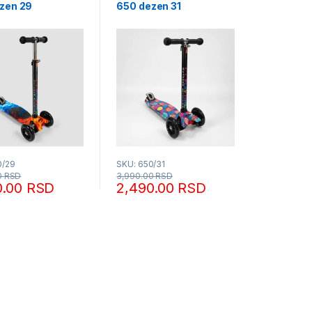
zen 29
650 dezen 31
0/29
SKU: 650/31
0
RSD
3,990.00
RSD
0.00
RSD
2,490.00
RSD