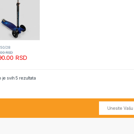
650/28
.00
RSD
90.00
RSD
Sortirano po popularnosti
 je svih 5 rezultata