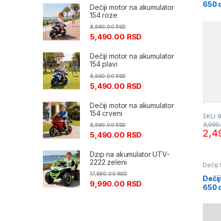
650 
Dečiji motor na akumulator
154 roze
8,990.00
RSD
5,490.00
RSD
Dečiji motor na akumulator
154 plavi
8,990.00
RSD
5,490.00
RSD
Dečiji motor na akumulator
154 crveni
SKU: 
3,990
8,990.00
RSD
2,4
5,490.00
RSD
Dzip na akumulator UTV-
2222 zeleni
Dečiji 
skejtb
17,990.00
RSD
Dečij
9,990.00
RSD
650 