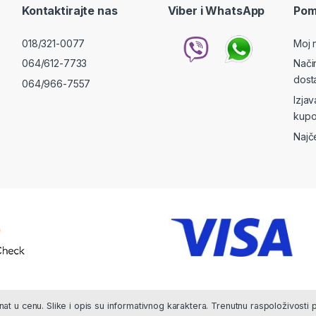
Kontaktirajte nas
Viber i WhatsApp
Pom
018/321-0077
Moj 
064/612-7733
Nači
dost
064/966-7557
Izja
kupo
Najč
at u cenu. Slike i opis su informativnog karaktera. Trenutnu raspoloživosti