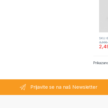
SKU: 
3,990
2,4
Prikazano
Prijavite se na naš Newsletter