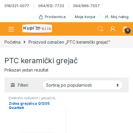
Skip to navigation
Skip to content
018/321-0077
064/612-7733
064/966-7557
Prodavnica
Moja korpa
Moj nalog
0
Početna
Proizvod označen „PTC keramički grejač“
PTC keramički grejač
Prikazan jedan rezultat
Filteri
Električni radijatori i grejalice
,
Grejalice
Zidna grejalica Q1205
Quantek