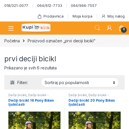
Skip to navigation
Skip to content
018/321-0077
064/612-7733
064/966-7557
Prodavnica
Moja korpa
Moj nalog
0
Početna
Proizvod označen „prvi deciji bicikl“
prvi deciji bicikl
Sortirano po popularnosti
Prikazano je svih 6 rezultata
Filteri
Dečiji bicikli
,
Dečiji bicikli -
Dečiji bicikli
,
Dečiji bicikli -
Mesečna akcija
Mesečna akcija
Dečiji bicikl 16 Pony Bikes
Dečiji bicikl 20 Pony Bikes
ljubičasti
ljubičasti