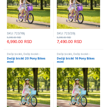
SKU: 723/16lj
SKU: 723/20lj
9,990.00
RSD
9,990.00
RSD
6,990.00
RSD
7,490.00
RSD
Dečiji bicikli
,
Dečiji bicikli -
Dečiji bicikli
,
Dečiji bicikli -
Mesečna akcija
Mesečna akcija
Dečiji bicikl 20 Pony Bikes
Dečiji bicikl 16 Pony Bikes
mint
mint