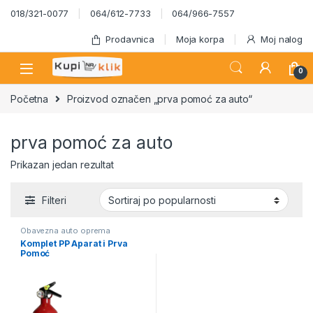
Skip to navigation
Skip to content
018/321-0077
064/612-7733
064/966-7557
Prodavnica
Moja korpa
Moj nalog
0
Početna
Proizvod označen „prva pomoć za auto“
prva pomoć za auto
Prikazan jedan rezultat
Filteri
Obavezna auto oprema
Komplet PP Aparat i Prva
Pomoć