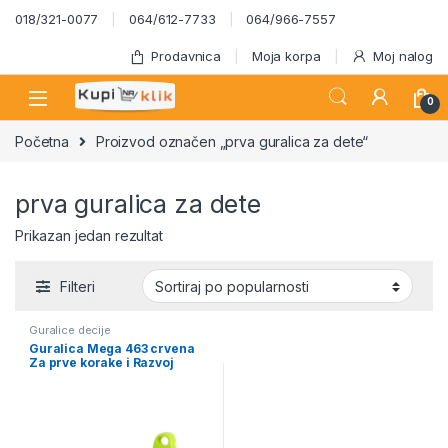
Skip to navigation
Skip to content
018/321-0077
064/612-7733
064/966-7557
Prodavnica
Moja korpa
Moj nalog
0
Početna
Proizvod označen „prva guralica za dete“
prva guralica za dete
Prikazan jedan rezultat
Filteri
Guralice decije
Guralica Mega 463 crvena
Za prve korake i Razvoj
Motorike