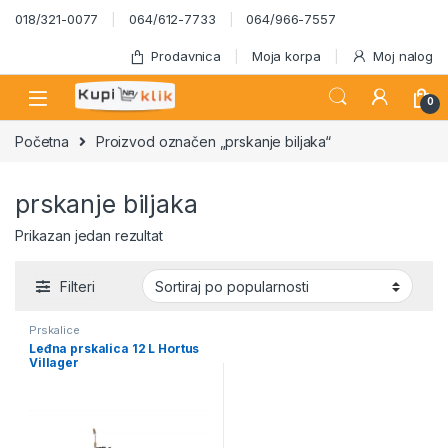
Skip to navigation
Skip to content
018/321-0077
064/612-7733
064/966-7557
Prodavnica
Moja korpa
Moj nalog
0
Početna
Proizvod označen „prskanje biljaka“
prskanje biljaka
Prikazan jedan rezultat
Filteri
Prskalice
Leđna prskalica 12 L Hortus
Villager