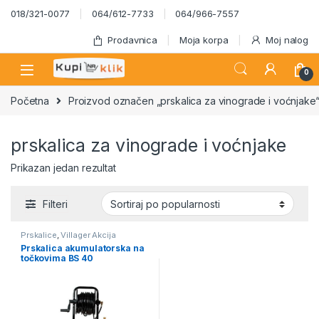
Skip to navigation
Skip to content
018/321-0077
064/612-7733
064/966-7557
Prodavnica
Moja korpa
Moj nalog
0
Početna
Proizvod označen „prskalica za vinograde i voćnjake
prskalica za vinograde i voćnjake
Prikazan jedan rezultat
Filteri
Prskalice
,
Villager Akcija
Prskalica akumulatorska na
točkovima BS 40