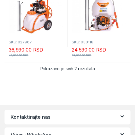
SKU: 027967
SKU: 030118
36,990.00
RSD
24,590.00
RSD
45,990.00
RSD
28,990.00
RSD
Sortirano po popular
Prikazano je svih 2 rezultata
Kontaktirajte nas
Viber i WhatsApp