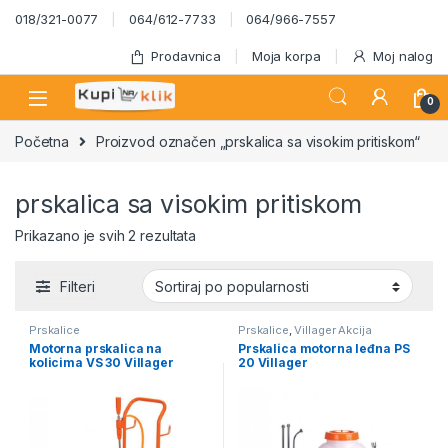
Skip to navigation
Skip to content
018/321-0077
064/612-7733
064/966-7557
Prodavnica
Moja korpa
Moj nalog
0
Početna
Proizvod označen „prskalica sa visokim pritiskom“
prskalica sa visokim pritiskom
Sortirano po popularnosti
Prikazano je svih 2 rezultata
Filteri
Prskalice
Prskalice
,
Villager Akcija
Motorna prskalica na
Prskalica motorna leđna PS
kolicima VS 30 Villager
20 Villager