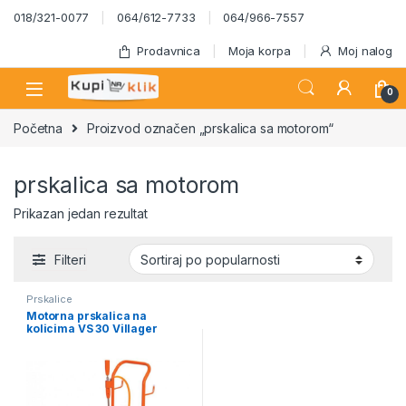
Skip to navigation
Skip to content
018/321-0077
064/612-7733
064/966-7557
Prodavnica
Moja korpa
Moj nalog
0
Početna
Proizvod označen „prskalica sa motorom“
prskalica sa motorom
Prikazan jedan rezultat
Filteri
Prskalice
Motorna prskalica na
kolicima VS 30 Villager