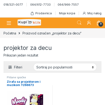
Skip to navigation
Skip to content
018/321-0077
064/612-7733
064/966-7557
Prodavnica
Moja korpa
Moj nalog
0
Početna
Proizvod označen „projektor za decu“
projektor za decu
Prikazan jedan rezultat
Filteri
Plišane igračke
Zirafa sa projektorom i
muzikom 11/66673