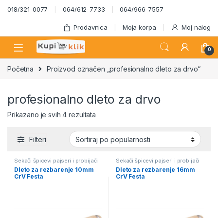
Skip to navigation
Skip to content
018/321-0077
064/612-7733
064/966-7557
Prodavnica
Moja korpa
Moj nalog
0
Početna
Proizvod označen „profesionalno dleto za drvo“
profesionalno dleto za drvo
Sortirano po popularnosti
Prikazano je svih 4 rezultata
Filteri
Sekači špicevi pajseri i probijači
Sekači špicevi pajseri i probijači
Dleto za rezbarenje 10mm
Dleto za rezbarenje 16mm
CrV Festa
CrV Festa