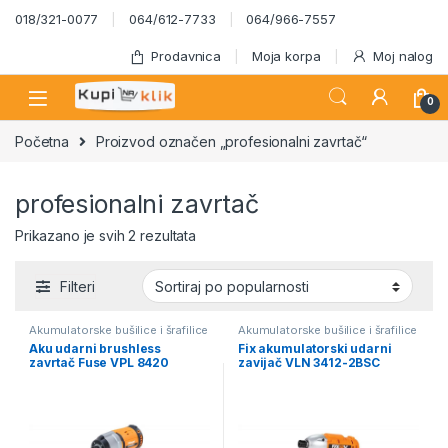
Skip to navigation
Skip to content
018/321-0077
064/612-7733
064/966-7557
Prodavnica
Moja korpa
Moj nalog
0
Početna
Proizvod označen „profesionalni zavrtač“
profesionalni zavrtač
Sortirano po popularnosti
Prikazano je svih 2 rezultata
Filteri
Akumulatorske bušilice i šrafilice
Akumulatorske bušilice i šrafilice
Aku udarni brushless
Fix akumulatorski udarni
zavrtač Fuse VPL 8420
zavijač VLN 3412-2BSC