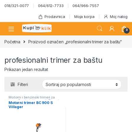
Skip to navigation
Skip to content
018/321-0077
064/612-7733
064/966-7557
Prodavnica
Moja korpa
Moj nalog
0
Početna
Proizvod označen „profesionalni trimer za baštu“
profesionalni trimer za baštu
Prikazan jedan rezultat
Filteri
Motorni i benzinski trimeri za
travu
,
Poslednji komadi
,
Trimeri
Motorni trimer BC 900 S
za travu
,
Villager Akcija
Villager