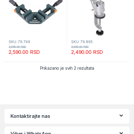
SKU: 79.749
SKU: 79.895
3,990.00
RSD
3,990.00
RSD
2,590.00
RSD
2,490.00
RSD
Sortirano po popular
Prikazano je svih 2 rezultata
Kontaktirajte nas
Viber i WhatsApp