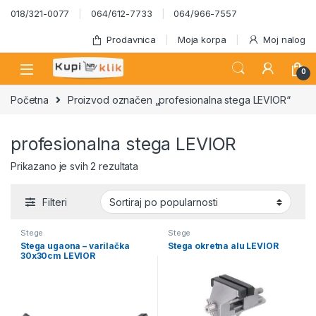
Skip to navigation
Skip to content
018/321-0077
064/612-7733
064/966-7557
Prodavnica
Moja korpa
Moj nalog
0
Početna
Proizvod označen „profesionalna stega LEVIOR“
profesionalna stega LEVIOR
Sortirano po popularnosti
Prikazano je svih 2 rezultata
Filteri
Stege
Stege
Stega ugaona – varilačka
Stega okretna alu LEVIOR
30x30cm LEVIOR