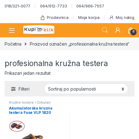
Skip to navigation
Skip to content
018/321-0077
064/612-7733
064/966-7557
Prodavnica
Moja korpa
Moj nalog
0
Početna
Proizvod označen „profesionalna kružna testera“
profesionalna kružna testera
Prikazan jedan rezultat
Filteri
Kružne testere i Cirkulari
Akumulatorska kruzna
testera Fuse VLP 1820