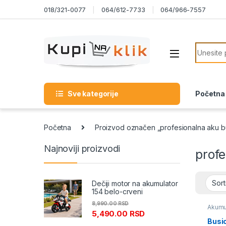
Skip to navigation
Skip to content
018/321-0077
064/612-7733
064/966-7557
Search f
Sve kategorije
Početna
Početna
Proizvod označen „profesionalna aku bu
Najnoviji proizvodi
profe
Dečiji motor na akumulator
154 belo-crveni
8,990.00
RSD
Akumul
5,490.00
RSD
šrafili
Busic