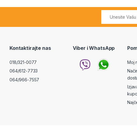
Kontaktirajte nas
Viber i WhatsApp
Pom
018/321-0077
Moj 
064/612-7733
Nači
dost
064/966-7557
Izja
kupo
Najč