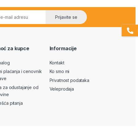
Prijavite se
oć za kupce
Informacije
nalog
Kontakt
ni plaćanja i cenovnik
Ko smo mi
ave
Privatnost podataka
va za odustajanje od
Veleprodaja
vine
ešća pitanja