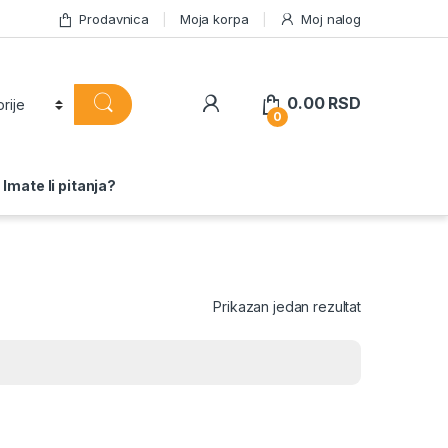
Prodavnica
Moja korpa
Moj nalog
0.00
RSD
0
Imate li pitanja?
Prikazan jedan rezultat