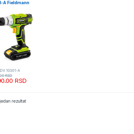
1-A Fieldmann
FDV 10301-A
.00
RSD
90.00
RSD
jedan rezultat