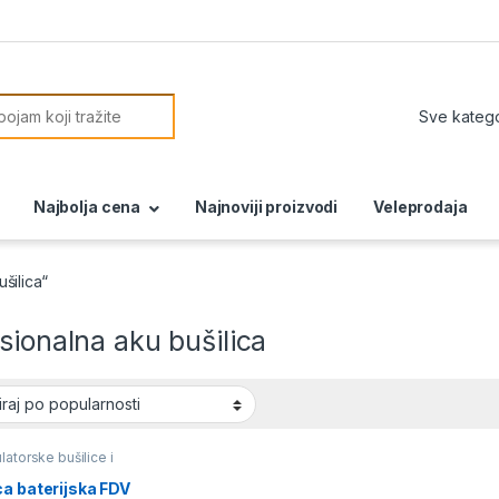
or:
Najbolja cena
Najnoviji proizvodi
Veleprodaja
šilica“
sionalna aku bušilica
atorske bušilice i
ce
,
Akumulatorski alat
a baterijska FDV